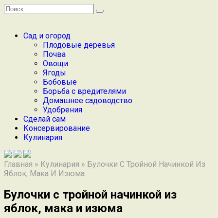
Перейти
Search
к
for:
содержанию
Сад и огород
Плодовые деревья
Почва
Овощи
Ягоды
Бобовые
Борьба с вредителями
Домашнее садоводство
Удобрения
Сделай сам
Консервирование
Кулинария
Главная
»
Кулинария
»
Булочки С Тройной Начинкой Из
Яблок, Мака И Изюма
Булочки с тройной начинкой из
яблок, мака и изюма