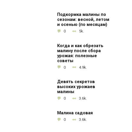
Подкормка малины по
сезонам: весной, летом
и осенью (по месяцам)
0
5k.
Когда и как обрезать
малину после сбора
урожая: полезные
советы
0
4.9k.
Девять секретов
высоких урожаев
малины
0
3.6k.
Малина садовая
0
3.6k.