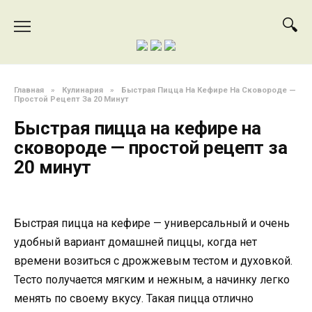
Перейти
к
содержанию
Главная
»
Кулинария
»
Быстрая Пицца На Кефире На Сковороде —
Простой Рецепт За 20 Минут
Быстрая пицца на кефире на
сковороде — простой рецепт за
20 минут
Быстрая пицца на кефире — универсальный и очень
удобный вариант домашней пиццы, когда нет
времени возиться с дрожжевым тестом и духовкой.
Тесто получается мягким и нежным, а начинку легко
менять по своему вкусу. Такая пицца отлично