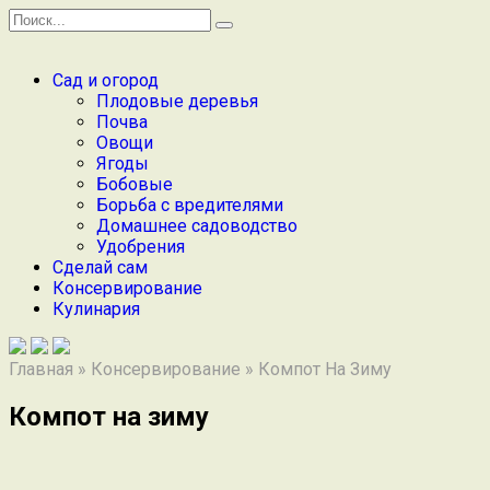
Перейти
Search
к
for:
содержанию
Сад и огород
Плодовые деревья
Почва
Овощи
Ягоды
Бобовые
Борьба с вредителями
Домашнее садоводство
Удобрения
Сделай сам
Консервирование
Кулинария
Главная
»
Консервирование
»
Компот На Зиму
Компот на зиму