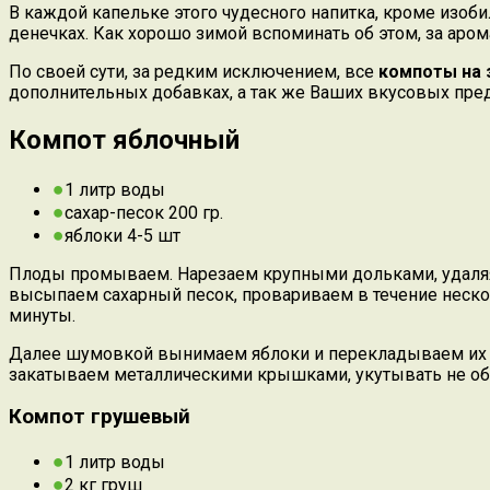
В каждой капельке этого чудесного напитка, кроме изо
денечках. Как хорошо зимой вспоминать об этом, за аро
По своей сути, за редким исключением, все
компоты на 
дополнительных добавках, а так же Ваших вкусовых пред
Компот яблочный
1 литр воды
сахар-песок 200 гр.
яблоки 4-5 шт
Плоды промываем. Нарезаем крупными дольками, удаляя
высыпаем сахарный песок, провариваем в течение нескол
минуты.
Далее шумовкой вынимаем яблоки и перекладываем их ср
закатываем металлическими крышками, укутывать не об
Компот грушевый
1 литр воды
2 кг груш