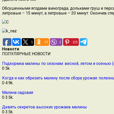
Обсушенными ягодами винограда, дольками груш и персик
литровые – 15 минут, а литровые – 20 минут. Окончив ст
1
23
1
115
Новости
ПОПУЛЯРНЫЕ НОВОСТИ
Подкормка малины по сезонам: весной, летом и осенью (
0
5k.
Когда и как обрезать малину после сбора урожая: полез
0
4.9k.
Малина садовая
0
3.5k.
Девять секретов высоких урожаев малины
0
3.5k.