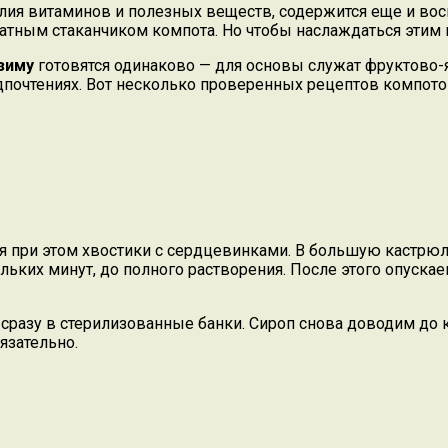
билия витaминов и полезных веществ, содержится еще и в
матным стаканчиком компота. Но чтобы наслаждаться этим 
зиму
готовятся одинаково — для основы служат фруктово-я
почтениях. Вот несколько проверенных рецептов компотов
 при этом хвостики с сердцевинками. В большую кастрюл
ьких минут, до полного растворения. После этого опуска
азу в стерилизованные банки. Сироп снова доводим до ки
язательно.