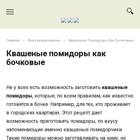
Перейти
к
содержанию
Главная
»
Консервирование
»
Квашеные Помидоры Как Бочковые
Квашеные помидоры как
бочковые
Не у всех есть возможность заготовить
квашеные
помидоры
, которые, по всем правилам, как известно
готовятся в бочке. Например, для тех, кто проживает
в городских квартирах. Этот рецепт дает
возможность приготовить помидоры, по вкусу
напоминающие именно квашеные помидорчики.
Такие помидоры можно заготавливать на зиму, но