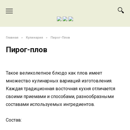
Перейти
к
содержанию
Главная
»
Кулинария
»
Пирог-Плов
Пирог-плов
Такое великолепное блюдо как плов имеет
множество кулинарных вариаций изготовления.
Каждая традиционная восточная кухня отличается
своими приемами и способами, разнообразными
составами используемых ингредиентов.
Состав: