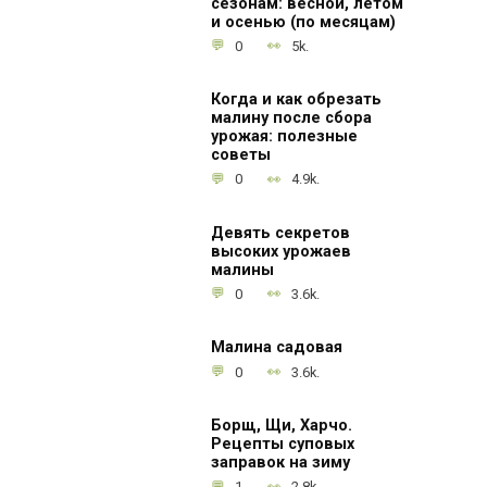
сезонам: весной, летом
и осенью (по месяцам)
0
5k.
Когда и как обрезать
малину после сбора
урожая: полезные
советы
0
4.9k.
Девять секретов
высоких урожаев
малины
0
3.6k.
Малина садовая
0
3.6k.
Борщ, Щи, Харчо.
Рецепты суповых
заправок на зиму
1
2.8k.