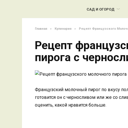
Перейти
к
САД И ОГОРОД
содержанию
Главная
»
Кулинария
»
Рецепт Французского Молочн
Рецепт французс
пирога с чернос
Французский молочный пирог по вкусу пол
готовится он с черносливом или же со сли
оценить, какой нравится больше.