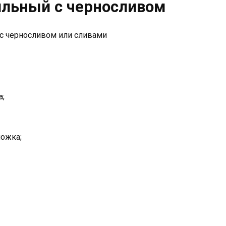
ильный с черносливом
а;
ложка;