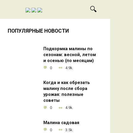
ПОПУЛЯРНЫЕ НОВОСТИ
Подкормка малины по
сезонам: весной, летом
и осенью (по месяцам)
0
4.9k.
Когда и как обрезать
малину после сбора
урожая: полезные
советы
0
4.9k.
Малина садовая
0
3.5k.