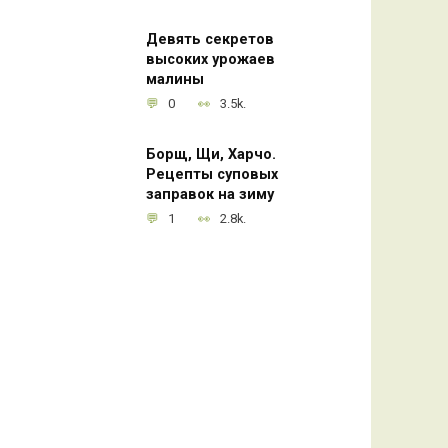
Девять секретов
высоких урожаев
малины
0
3.5k.
Борщ, Щи, Харчо.
Рецепты суповых
заправок на зиму
1
2.8k.