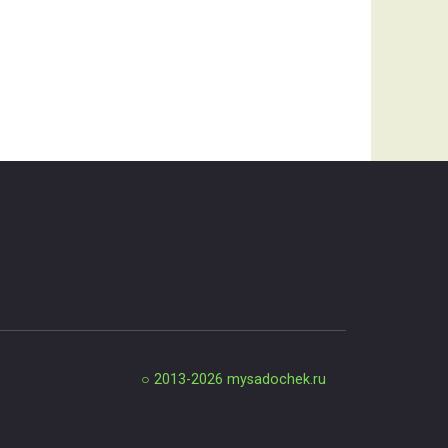
○ 2013-2026
mysadochek.ru