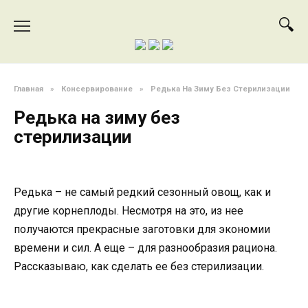
Перейти
к
содержанию
Главная
»
Консервирование
»
Редька На Зиму Без Стерилизации
Редька на зиму без
стерилизации
Редька – не самый редкий сезонный овощ, как и
другие корнеплоды. Несмотря на это, из нее
получаются прекрасные заготовки для экономии
времени и сил. А еще – для разнообразия рациона.
Рассказываю, как сделать ее без стерилизации.