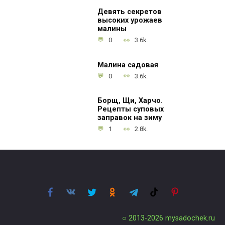
Девять секретов
высоких урожаев
малины
0
3.6k.
Малина садовая
0
3.6k.
Борщ, Щи, Харчо.
Рецепты суповых
заправок на зиму
1
2.8k.
○ 2013-2026
mysadochek.ru