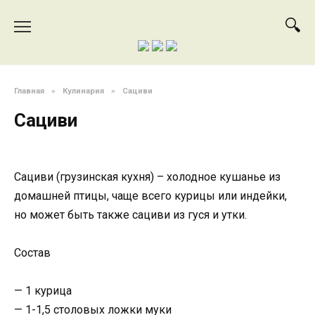
Перейти
к
содержанию
Главная
»
Кулинария
»
Сациви
Сациви
Сациви (грузинская кухня) – холодное кушанье из
домашней птицы, чаще всего курицы или индейки,
но может быть также сациви из гуся и утки.
Состав
— 1 курица
— 1-1,5 столовых ложки муки