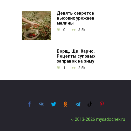
Девять секретов
высоких урожаев
малины
0
3.5k.
Борщ, Щи, Харчо.
Рецепты суповых
заправок на зиму
1
2.8k.
○ 2013-2026
mysadochek.ru