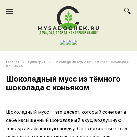
Перейти
к
содержанию
Главная
»
Кулинария
»
Шоколадный Мусс Из Тёмного Шоколада С
Коньяком
Шоколадный мусс из тёмного
шоколада с коньяком
Шоколадный мусс — это десерт, который сочетает в
себе насыщенный шоколадный вкус, воздушную
текстуру и эффектную подачу. Он готовится всего за
несколько минут и отлично подойдёт как для