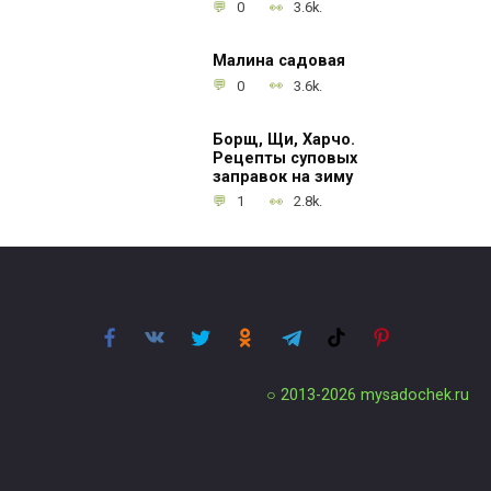
0
3.6k.
Малина садовая
0
3.6k.
Борщ, Щи, Харчо.
Рецепты суповых
заправок на зиму
1
2.8k.
○ 2013-2026
mysadochek.ru