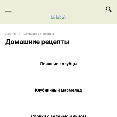
Перейти
к
содержанию
Главная
»
Домашние Рецепты
Домашние рецепты
Ленивые голубцы
Клубничный мармелад
Слойки с зеленью и яйцом