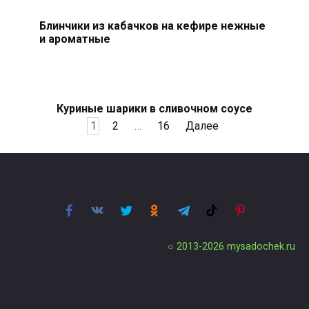
Блинчики из кабачков на кефире нежные
и ароматные
Куриные шарики в сливочном соусе
Пагинация
1
2
…
16
Далее
записей
○ 2013-2026
mysadochek.ru