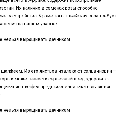
чаще всего в Африке, содержит психотропные
зоэргин. Их наличие в семенах розы способно
е расстройства. Кроме того, гавайская роза требует
астения на вашем участке.
м шалфеем. Из его листьев извлекают сальвинорин —
оторый может нанести серьезный вред здоровью
ращивание шалфея предсказателей также является
.