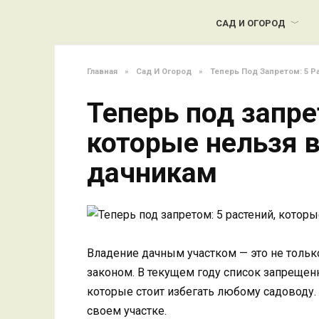
Перейти
к
САД И ОГОРОД
содержанию
Главная
»
Сад И Огород
»
Теперь Под Запретом: 5 
Теперь под запре
которые нельзя
дачникам
Владение дачным участком — это не только
законом. В текущем году список запреще
которые стоит избегать любому садоводу. 
своем участке.