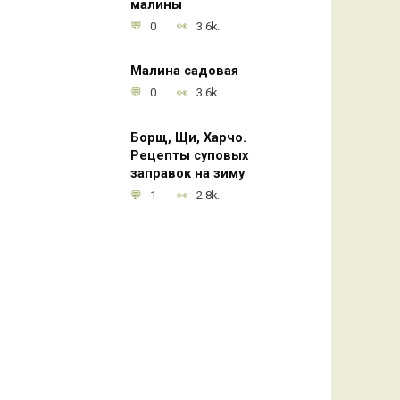
малины
0
3.6k.
Малина садовая
0
3.6k.
Борщ, Щи, Харчо.
Рецепты суповых
заправок на зиму
1
2.8k.