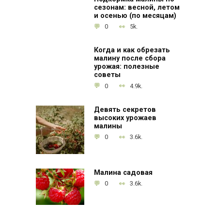
сезонам: весной, летом
и осенью (по месяцам)
0
5k.
Когда и как обрезать
малину после сбора
урожая: полезные
советы
0
4.9k.
Девять секретов
высоких урожаев
малины
0
3.6k.
Малина садовая
0
3.6k.