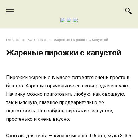
Перейти
к
содержанию
Главная
»
Кулинария
»
Жареные Пирожки С Капустой
Жареные пирожки с капустой
Пирожки жареные в масле готовятся очень просто и
быстро. Хороши горяченькие со сковородки и к чаю.
Начинку можно приготовить любую, как овощную,
так и мясную, главное предварительно ее
подготовить. Попробуйте пирожки с капустой,
простенько и очень вкусно.
Состав:
для теста — кислое молоко 0,5 лтр, мука 3-3,5