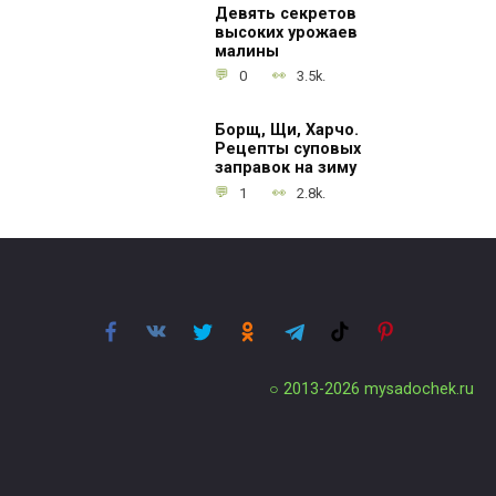
Девять секретов
высоких урожаев
малины
0
3.5k.
Борщ, Щи, Харчо.
Рецепты суповых
заправок на зиму
1
2.8k.
○ 2013-2026
mysadochek.ru