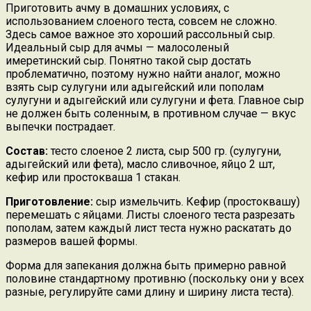
Приготовить ачму в домашних условиях, с
использованием слоеного теста, совсем не сложно.
Здесь самое важное это хороший рассольный сыр.
Идеальный сыр для ачмы — малосоленый
имеретинский сыр. Понятно такой сыр достать
проблематично, поэтому нужно найти аналог, можно
взять сыр сулугуни или адыгейский или пополам
сулугуни и адыгейский или сулугуни и фета. Главное сыр
не должен быть соленным, в противном случае — вкус
выпечки пострадает.
Состав:
тесто слоеное 2 листа, сыр 500 гр. (сулугуни,
адыгейский или фета), масло сливочное, яйцо 2 шт,
кефир или простокваша 1 стакан.
Приготовление:
сыр измельчить. Кефир (простоквашу)
перемешать с яйцами. Листы слоеного теста разрезать
пополам, затем каждый лист теста нужно раскатать до
размеров вашей формы.
Форма для запекания должна быть примерно равной
половине стандартному противню (поскольку они у всех
разные, регулируйте сами длину и ширину листа теста).