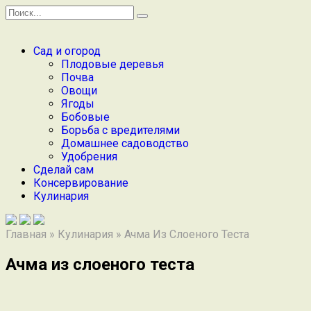
Перейти
Search
к
for:
содержанию
Сад и огород
Плодовые деревья
Почва
Овощи
Ягоды
Бобовые
Борьба с вредителями
Домашнее садоводство
Удобрения
Сделай сам
Консервирование
Кулинария
Главная
»
Кулинария
»
Ачма Из Слоеного Теста
Ачма из слоеного теста