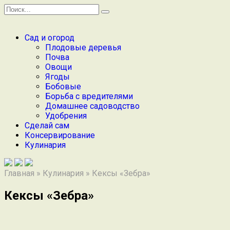
Перейти
Search
к
for:
содержанию
Сад и огород
Плодовые деревья
Почва
Овощи
Ягоды
Бобовые
Борьба с вредителями
Домашнее садоводство
Удобрения
Сделай сам
Консервирование
Кулинария
Главная
»
Кулинария
»
Кексы «Зебра»
Кексы «Зебра»