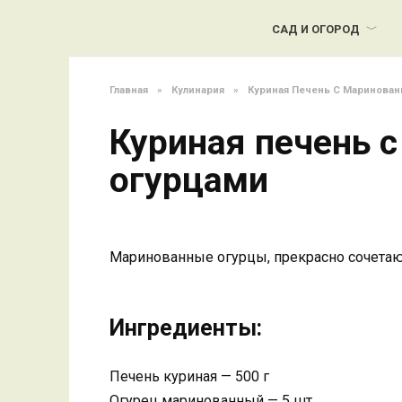
Перейти
к
САД И ОГОРОД
содержанию
Главная
»
Кулинария
»
Куриная Печень С Маринова
Куриная печень 
огурцами
Маринованные огурцы, прекрасно сочетают
Ингредиенты:
Печень куриная — 500 г
Огурец маринованный — 5 шт