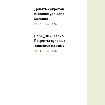
Девять секретов
высоких урожаев
малины
0
3.5k.
Борщ, Щи, Харчо.
Рецепты суповых
заправок на зиму
1
2.8k.