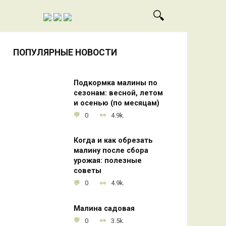
ПОПУЛЯРНЫЕ НОВОСТИ
Подкормка малины по
сезонам: весной, летом
и осенью (по месяцам)
0
4.9k.
Когда и как обрезать
малину после сбора
урожая: полезные
советы
0
4.9k.
Малина садовая
0
3.5k.