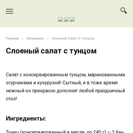
Перейти
к
содержанию
Главная
»
Кулинария
»
Слоеный Салат С Тунцом
Слоеный салат с тунцом
Салат с консервированным тунцом, маринованными
огурчиками и кукурузой! Сытный, и в тоже время
нежный он прекрасно дополнит любой праздничный
стол!
Ингредиенты:
Тунец (консервированный в масле, по 240 г) — 2 бан.