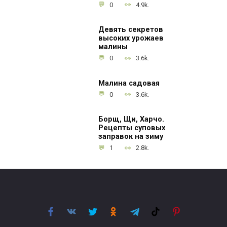
0
4.9k.
Девять секретов
высоких урожаев
малины
0
3.6k.
Малина садовая
0
3.6k.
Борщ, Щи, Харчо.
Рецепты суповых
заправок на зиму
1
2.8k.