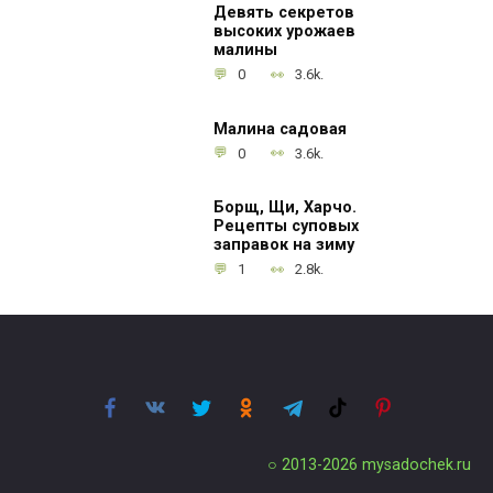
Девять секретов
высоких урожаев
малины
0
3.6k.
Малина садовая
0
3.6k.
Борщ, Щи, Харчо.
Рецепты суповых
заправок на зиму
1
2.8k.
○ 2013-2026
mysadochek.ru