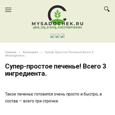
Перейти
к
содержанию
Главная
»
Кулинария
»
Супер-Простое Печенье! Всего 3
Ингредиента.
Супер-простое печенье! Всего 3
ингредиента.
Такое печенье готовится очень просто и быстро, а
состав — всего три строчки.