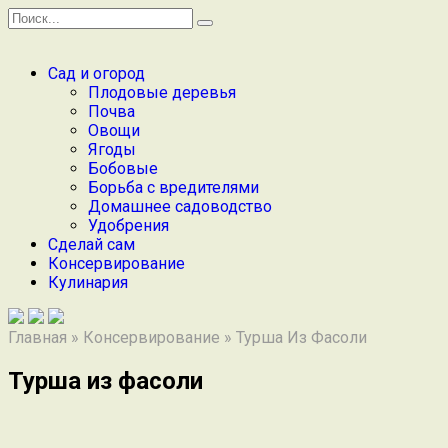
Перейти
Search
к
for:
содержанию
Сад и огород
Плодовые деревья
Почва
Овощи
Ягоды
Бобовые
Борьба с вредителями
Домашнее садоводство
Удобрения
Сделай сам
Консервирование
Кулинария
Главная
»
Консервирование
»
Турша Из Фасоли
Турша из фасоли