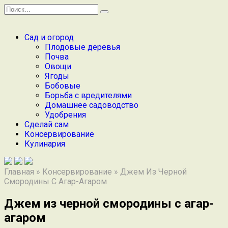
Перейти
Search
к
for:
содержанию
Сад и огород
Плодовые деревья
Почва
Овощи
Ягоды
Бобовые
Борьба с вредителями
Домашнее садоводство
Удобрения
Сделай сам
Консервирование
Кулинария
Главная
»
Консервирование
»
Джем Из Черной
Смородины С Агар-Агаром
Джем из черной смородины с агар-
агаром