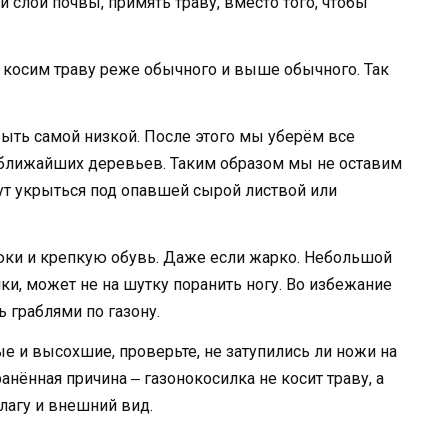
 слой почвы, примять траву, вместо того, чтобы
ы косим траву реже обычного и выше обычного. Так
ыть самой низкой. После этого мы уберём все
с ближайших деревьев. Таким образом мы не оставим
ут укрыться под опавшей сырой листвой или
ки и крепкую обувь. Даже если жарко. Небольшой
ки, может не на шутку поранить ногу. Во избежание
 граблями по газону.
е и высохшие, проверьте, не затупились ли ножи на
анённая причина ‒ газонокосилка не косит траву, а
влагу и внешний вид.