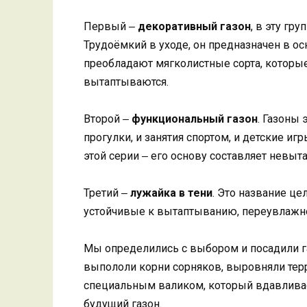
Первый ‒
декоративный газон
, в эту гр
Трудоёмкий в уходе, он предназначен в ос
преобладают мягколистные сорта, которые
вытаптываются.
Второй ‒
функциональный газон
. Газоны
прогулки, и занятия спортом, и детские иг
этой серии ‒ его основу составляет невы
Третий ‒
лужайка в тени
. Это название це
устойчивые к вытаптыванию, переувлажне
Мы определились с выбором и посадили га
выпололи корни сорняков, выровняли тер
специальным валиком, который вдавливае
будущий газон.