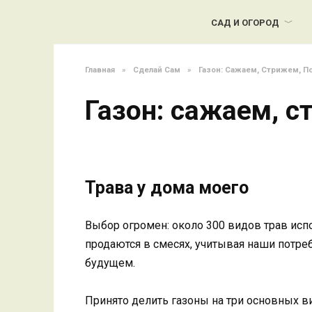
Перейти
к
САД И ОГОРОД
содержанию
Главная
»
Сделай Сам
»
Газон: Сажаем, Стрижем, П
Газон: сажаем, 
Трава у дома моего
Выбор огромен: около 300 видов трав испо
продаются в смесях, учитывая наши потреб
будущем.
Принято делить газоны на три основных в