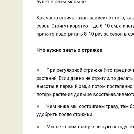
будет в разы меньше.
Как часто стричь газон, зависит от того, к
сезон. Стригут коротко ‒ до 6-10 см, а ин
принято подстригать 8-10 раз за сезон в с
Что нужно знать о стрижке:
При регулярной стрижке (что предпоч
растений. Если давно не стригли, то делат
высоты в первый раз, а потом постепенн
потерь растения дольше восстанавливаютс
Чем ниже мы состригаем траву, тем б
удобрить после стрижки.
Мы не косим траву в сырую погоду: 