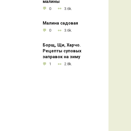
малины
0
3.6k.
Малина садовая
0
3.6k.
Борщ, Щи, Харчо.
Рецепты суповых
заправок на зиму
1
2.8k.