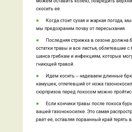
можем оставить колею, повредить верхний
скосить её.
Когда стоит сухая и жаркая погода, м
мы предохраним почву от пересыхания.
Последняя стрижка в сезоне должна б
остатки травы и все листья, облетевшие 
шанса грибкам и инфекциям, которые мог
гниющей травой.
Идём косить ‒ надеваем длинные брю
камушек, отлетевший от ножа газонокосил
сюрпризов перед покосом можно пройтись
Если кончики травы после покоса буры
вашей газонокосилке. Это самая распростр
рвёт её, оставляя порванный край терять 