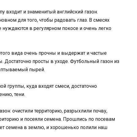
уппу входит и знаменитый английский газон.
новном для того, чтобы радовать глаз. В смесях
 нуждаются в регулярном покосе и очень легко
 этого вида очень прочны и выдержат и частые
ры. Достаточно просты в уходе. Футбольный газон из
таптываемый пырей.
лой группы, куда входят смеси, достаточно
нию, тени.
зон: очистили территорию, разрыхлили почву,
риторию и посеяли семена. Прошлись по посевам
т семена в землю, и хорошенько полили наш