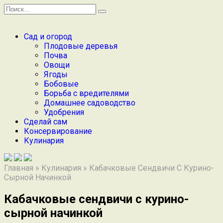
Перейти
Search
к
for:
содержанию
Сад и огород
Плодовые деревья
Почва
Овощи
Ягоды
Бобовые
Борьба с вредителями
Домашнее садоводство
Удобрения
Сделай сам
Консервирование
Кулинария
Главная
»
Кулинария
»
Кабачковые Сендвичи С Курино-
Сырной Начинкой
Кабачковые сендвичи с курино-
сырной начинкой