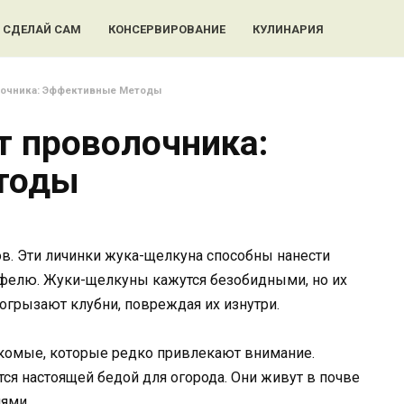
СДЕЛАЙ САМ
КОНСЕРВИРОВАНИЕ
КУЛИНАРИЯ
лочника: Эффективные Методы
т проволочника:
тоды
в. Эти личинки жука-щелкуна способны нанести
фелю. Жуки-щелкуны кажутся безобидными, но их
огрызают клубни, повреждая их изнутри.
омые, которые редко привлекают внимание.
тся настоящей бедой для огорода. Они живут в почве
нями.