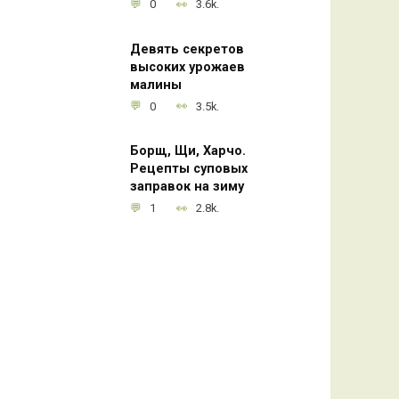
0
3.6k.
Девять секретов
высоких урожаев
малины
0
3.5k.
Борщ, Щи, Харчо.
Рецепты суповых
заправок на зиму
1
2.8k.