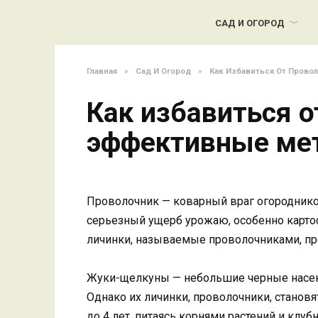
Перейти
к
САД И ОГОРОД
содержанию
Главная
»
Сад И Огород
»
Как Избавиться От Прово
Как избавиться о
эффективные ме
Проволочник — коварный враг огороднико
серьезный ущерб урожаю, особенно карто
личинки, называемые проволочниками, пр
Жуки-щелкуны — небольшие черные насек
Однако их личинки, проволочники, становя
до 4 лет, питаясь корнями растений и клуб