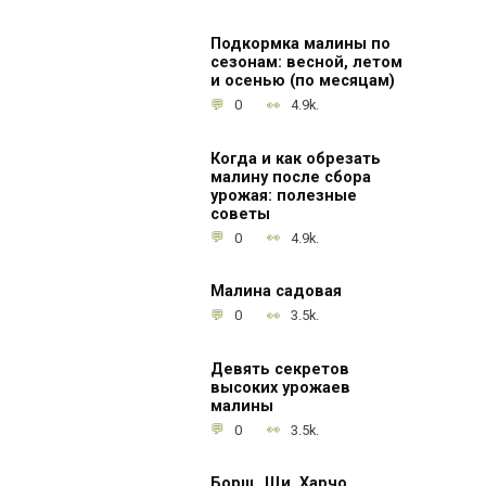
Подкормка малины по
сезонам: весной, летом
и осенью (по месяцам)
0
4.9k.
Когда и как обрезать
малину после сбора
урожая: полезные
советы
0
4.9k.
Малина садовая
0
3.5k.
Девять секретов
высоких урожаев
малины
0
3.5k.
Борщ, Щи, Харчо.