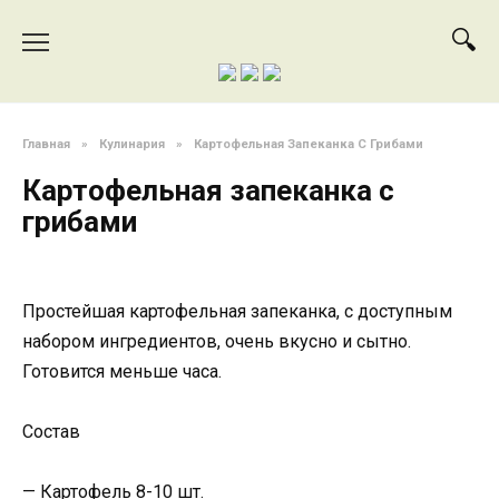
Перейти
к
содержанию
Главная
»
Кулинария
»
Картофельная Запеканка С Грибами
Картофельная запеканка с
грибами
Простейшая картофельная запеканка, с доступным
набором ингредиентов, очень вкусно и сытно.
Готовится меньше часа.
Состав
— Картофель 8-10 шт.