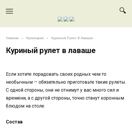
Перейти
к
содержанию
Главная
»
Кулинария
»
Куриный Рулет В Лаваше
Куриный рулет в лаваше
Если хотите порадовать своих родных чем то
необычным — обязательно приготовьте такие рулеты.
С одной стороны, они не отнимут у вас много сил и
времени, а с другой стороны, точно станут коронным
блюдом на столе.
Состав