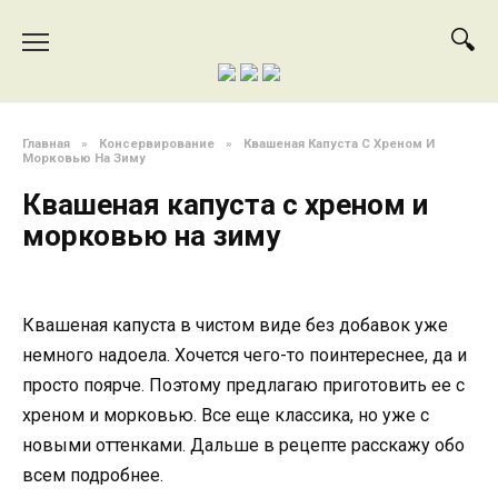
Перейти
к
содержанию
Главная
»
Консервирование
»
Квашеная Капуста С Хреном И
Морковью На Зиму
Квашеная капуста с хреном и
морковью на зиму
Квашеная капуста в чистом виде без добавок уже
немного надоела. Хочется чего-то поинтереснее, да и
просто поярче. Поэтому предлагаю приготовить ее с
хреном и морковью. Все еще классика, но уже с
новыми оттенками. Дальше в рецепте расскажу обо
всем подробнее.