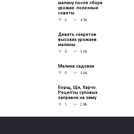
малину после сбора
урожая: полезные
советы
0
4.9k.
Девять секретов
высоких урожаев
малины
0
3.6k.
Малина садовая
0
3.6k.
Борщ, Щи, Харчо.
Рецепты суповых
заправок на зиму
1
2.8k.