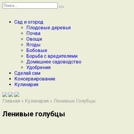
Перейти
Search
к
for:
содержанию
Сад и огород
Плодовые деревья
Почва
Овощи
Ягоды
Бобовые
Борьба с вредителями
Домашнее садоводство
Удобрения
Сделай сам
Консервирование
Кулинария
Главная
»
Кулинария
»
Ленивые Голубцы
Ленивые голубцы