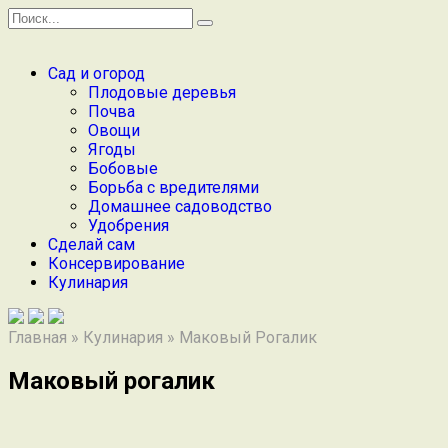
Перейти
Search
к
for:
содержанию
Сад и огород
Плодовые деревья
Почва
Овощи
Ягоды
Бобовые
Борьба с вредителями
Домашнее садоводство
Удобрения
Сделай сам
Консервирование
Кулинария
Главная
»
Кулинария
»
Маковый Рогалик
Маковый рогалик