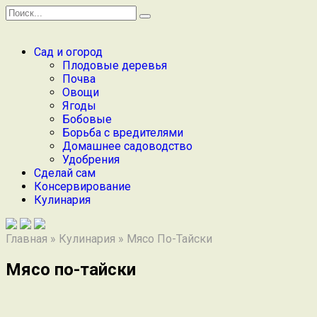
Перейти
Search
к
for:
содержанию
Сад и огород
Плодовые деревья
Почва
Овощи
Ягоды
Бобовые
Борьба с вредителями
Домашнее садоводство
Удобрения
Сделай сам
Консервирование
Кулинария
Главная
»
Кулинария
»
Мясо По-Тайски
Мясо по-тайски