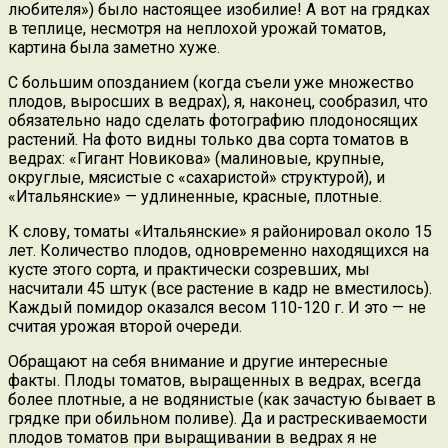
любителя») было настоящее изобилие! А вот на грядках
в теплице, несмотря на неплохой урожай томатов,
картина была заметно хуже.
С большим опозданием (когда съели уже множество
плодов, выросших в ведрах), я, наконец, сообразил, что
обязательно надо сделать фотографию плодоносящих
растений. На фото видны только два сорта томатов в
ведрах: «Гигант Новикова» (малиновые, крупные,
округлые, мясистые с «сахаристой» структурой), и
«Итальянские» — удлиненные, красные, плотные.
К слову, томаты «Итальянские» я районировал около 15
лет. Количество плодов, одновременно находящихся на
кусте этого сорта, и практически созревших, мы
насчитали 45 штук (все растение в кадр не вместилось).
Каждый помидор оказался весом 110-120 г. И это — не
считая урожая второй очереди.
Обращают на себя внимание и другие интересные
факты. Плоды томатов, выращенных в ведрах, всегда
более плотные, а не водянистые (как зачастую бывает в
грядке при обильном поливе). Да и растрескиваемости
плодов томатов при выращивании в ведрах я не