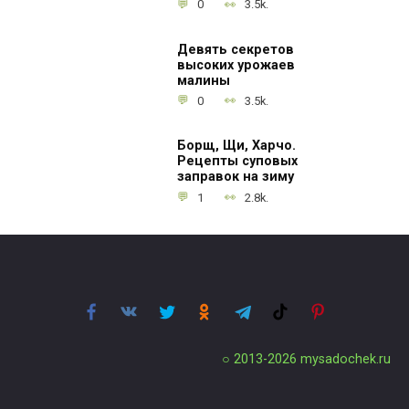
0
3.5k.
Девять секретов
высоких урожаев
малины
0
3.5k.
Борщ, Щи, Харчо.
Рецепты суповых
заправок на зиму
1
2.8k.
○ 2013-2026
mysadochek.ru