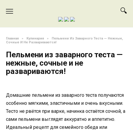
Перейти
к
содержанию
Главная
»
Кулинария
»
Пельмени Из Заварного Теста — Нежные,
Сочные И Не Развариваются!
Пельмени из заварного теста —
нежные, сочные и не
развариваются!
Домашние пельмени из заварного теста получаются
особенно мягкими, эластичными и очень вкусными.
Тесто не рвётся при варке, начинка остаётся сочной, а
сами пельмени выглядят аккуратно и аппетитно.
Идеальный рецепт для семейного обеда или