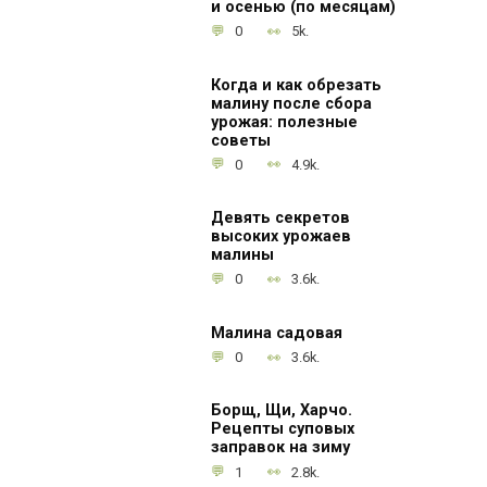
и осенью (по месяцам)
0
5k.
Когда и как обрезать
малину после сбора
урожая: полезные
советы
0
4.9k.
Девять секретов
высоких урожаев
малины
0
3.6k.
Малина садовая
0
3.6k.
Борщ, Щи, Харчо.
Рецепты суповых
заправок на зиму
1
2.8k.