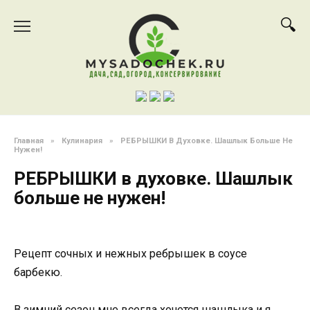
Перейти
к
содержанию
Главная
»
Кулинария
»
РЕБРЫШКИ В Духовке. Шашлык Больше Не
Нужен!
РЕБРЫШКИ в духовке. Шашлык
больше не нужен!
Рецепт сочных и нежных ребрышек в соусе
барбекю.
В зимний сезон мне всегда хочется шашлыка и я