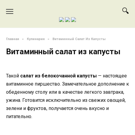
Перейти
к
содержанию
Главная
»
Кулинария
»
Витаминный Салат Из Капусты
Витаминный салат из капусты
Такой
салат из белокочанной капусты
— настоящее
витaминное пиршество. Замечательное дополнение к
обеденному столу или в качестве легкого завтрака,
ужина. Готовится исключительно из свежих овощей,
зелени и фруктов, получается очень вкусно и
питательно.