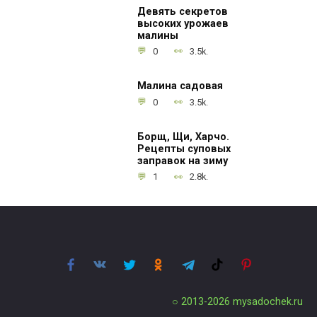
Девять секретов
высоких урожаев
малины
0
3.5k.
Малина садовая
0
3.5k.
Борщ, Щи, Харчо.
Рецепты суповых
заправок на зиму
1
2.8k.
○ 2013-2026
mysadochek.ru