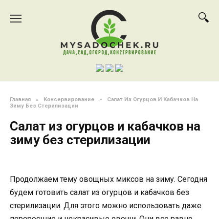
Перейти
к
содержанию
Главная
»
Консервирование
»
Салат Из Огурцов И Кабачков На
Зиму Без Стерилизации
Салат из огурцов и кабачков на
зиму без стерилизации
Продолжаем тему овощных миксов на зиму. Сегодня
будем готовить салат из огурцов и кабачков без
стерилизации. Для этого можно использовать даже
переросшие и некрасивые овощи. Они все равно