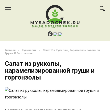
Перейти
к
содержанию
Главная
»
Кулинария
»
Салат Из Рукколы, Карамелизированной
Груши И Горгонзолы
Салат из рукколы,
карамелизированной груши и
горгонзолы