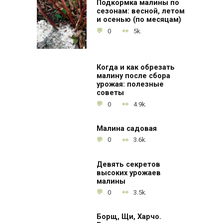
Подкормка малины по
сезонам: весной, летом
и осенью (по месяцам)
0
5k.
Когда и как обрезать
малину после сбора
урожая: полезные
советы
0
4.9k.
Малина садовая
0
3.6k.
Девять секретов
высоких урожаев
малины
0
3.5k.
Борщ, Щи, Харчо.