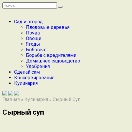
Перейти
Search
к
for:
содержанию
Сад и огород
Плодовые деревья
Почва
Овощи
Ягоды
Бобовые
Борьба с вредителями
Домашнее садоводство
Удобрения
Сделай сам
Консервирование
Кулинария
Главная
»
Кулинария
»
Сырный Суп
Сырный суп