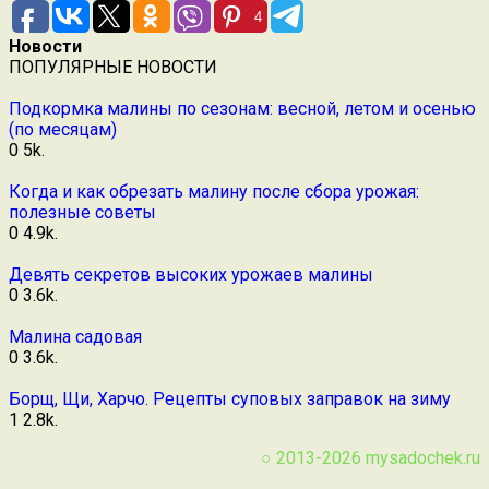
4
Новости
ПОПУЛЯРНЫЕ НОВОСТИ
Подкормка малины по сезонам: весной, летом и осенью
(по месяцам)
0
5k.
Когда и как обрезать малину после сбора урожая:
полезные советы
0
4.9k.
Девять секретов высоких урожаев малины
0
3.6k.
Малина садовая
0
3.6k.
Борщ, Щи, Харчо. Рецепты суповых заправок на зиму
1
2.8k.
○ 2013-2026
mysadochek.ru