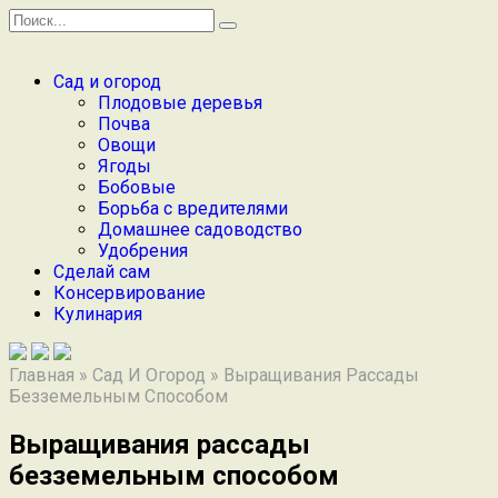
Перейти
Search
к
for:
содержанию
Сад и огород
Плодовые деревья
Почва
Овощи
Ягоды
Бобовые
Борьба с вредителями
Домашнее садоводство
Удобрения
Сделай сам
Консервирование
Кулинария
Главная
»
Сад И Огород
»
Выращивания Рассады
Безземельным Способом
Выращивания рассады
безземельным способом