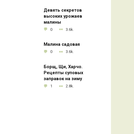
Девять секретов
высоких урожаев
малины
0
3.6k.
Малина садовая
0
3.6k.
Борщ, Щи, Харчо.
Рецепты суповых
заправок на зиму
1
2.8k.