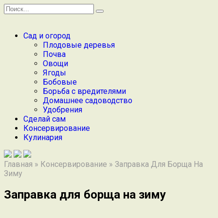
Перейти
Search
к
for:
содержанию
Сад и огород
Плодовые деревья
Почва
Овощи
Ягоды
Бобовые
Борьба с вредителями
Домашнее садоводство
Удобрения
Сделай сам
Консервирование
Кулинария
Главная
»
Консервирование
»
Заправка Для Борща На
Зиму
Заправка для борща на зиму