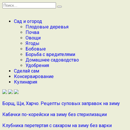
Перейти
Search
к
for:
содержанию
Сад и огород
Плодовые деревья
Почва
Овощи
Ягоды
Бобовые
Борьба с вредителями
Домашнее садоводство
Удобрения
Сделай сам
Консервирование
Кулинария
Борщ, Щи, Харчо. Рецепты суповых заправок на зиму
Кабачки по-корейски на зиму без стерилизации
Клубника перетертая с сахаром на зиму без варки